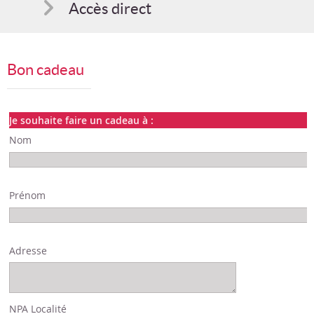
Accès direct
Comment s'inscrire
Bon cadeau
Suggestions
Bon cadeau
Je souhaite faire un cadeau à :
Nom
Programme en PDF
Prénom
Adresse
NPA Localité