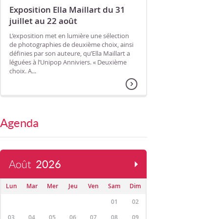
Exposition Ella Maillart du 31
juillet au 22 août
L’exposition met en lumière une sélection
de photographies de deuxième choix, ainsi
définies par son auteure, qu’Ella Maillart a
léguées à l’Unipop Anniviers. « Deuxième
choix. A...
Agenda
Août
2026
Lun
Mar
Mer
Jeu
Ven
Sam
Dim
01
02
03
04
05
06
07
08
09