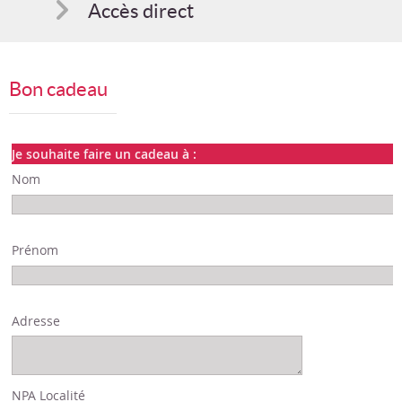
Accès direct
Comment s'inscrire
Bon cadeau
Suggestions
Bon cadeau
Je souhaite faire un cadeau à :
Nom
Programme en PDF
Prénom
Adresse
NPA Localité