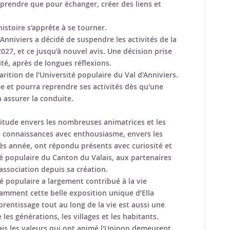
pprendre que pour échanger, créer des liens et
istoire s'apprête à se tourner.
'Anniviers a décidé de suspendre les activités de la
2027, et ce jusqu'à nouvel avis. Une décision prise
té, après de longues réflexions.
arition de l'Université populaire du Val d'Anniviers.
e et pourra reprendre ses activités dès qu'une
 assurer la conduite.
titude envers les nombreuses animatrices et les
 connaissances avec enthousiasme, envers les
rès année, ont répondu présents avec curiosité et
ité populaire du Canton du Valais, aux partenaires
association depuis sa création.
té populaire a largement contribué à la vie
otamment cette belle exposition unique d’Ella
prentissage tout au long de la vie est aussi une
les générations, les villages et les habitants.
mais les valeurs qui ont animé l'Unipop demeurent