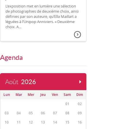
L’exposition met en lumière une sélection
de photographies de deuxième choix, ainsi
définies par son auteure, qu’Ella Maillart a
léguées à l’Unipop Anniviers. « Deuxième
choix. A...
Agenda
Août
2026
Lun
Mar
Mer
Jeu
Ven
Sam
Dim
01
02
03
04
05
06
07
08
09
10
11
12
13
14
15
16