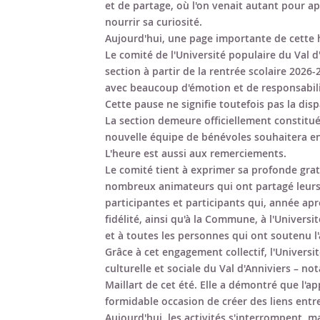
et de partage, où l'on venait autant pour a
nourrir sa curiosité.
Aujourd'hui, une page importante de cette h
Le comité de l'Université populaire du Val d
section à partir de la rentrée scolaire 2026-
avec beaucoup d'émotion et de responsabili
Cette pause ne signifie toutefois pas la disp
La section demeure officiellement constitué
nouvelle équipe de bénévoles souhaitera en
L'heure est aussi aux remerciements.
Le comité tient à exprimer sa profonde gra
nombreux animateurs qui ont partagé leurs
participantes et participants qui, année ap
fidélité, ainsi qu'à la Commune, à l'Univers
et à toutes les personnes qui ont soutenu l'
Grâce à cet engagement collectif, l'Universi
culturelle et sociale du Val d'Anniviers – n
Maillart de cet été. Elle a démontré que l'ap
formidable occasion de créer des liens entre 
Aujourd'hui, les activités s'interrompent, 