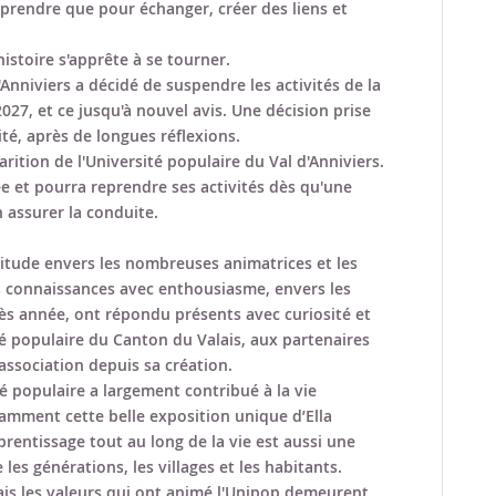
pprendre que pour échanger, créer des liens et
istoire s'apprête à se tourner.
'Anniviers a décidé de suspendre les activités de la
2027, et ce jusqu'à nouvel avis. Une décision prise
té, après de longues réflexions.
arition de l'Université populaire du Val d'Anniviers.
e et pourra reprendre ses activités dès qu'une
 assurer la conduite.
titude envers les nombreuses animatrices et les
 connaissances avec enthousiasme, envers les
rès année, ont répondu présents avec curiosité et
ité populaire du Canton du Valais, aux partenaires
association depuis sa création.
té populaire a largement contribué à la vie
otamment cette belle exposition unique d’Ella
prentissage tout au long de la vie est aussi une
les générations, les villages et les habitants.
mais les valeurs qui ont animé l'Unipop demeurent