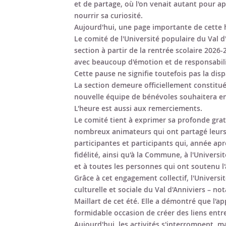
et de partage, où l'on venait autant pour a
nourrir sa curiosité.
Aujourd'hui, une page importante de cette h
Le comité de l'Université populaire du Val d
section à partir de la rentrée scolaire 2026-
avec beaucoup d'émotion et de responsabili
Cette pause ne signifie toutefois pas la disp
La section demeure officiellement constitué
nouvelle équipe de bénévoles souhaitera en
L'heure est aussi aux remerciements.
Le comité tient à exprimer sa profonde gra
nombreux animateurs qui ont partagé leurs
participantes et participants qui, année ap
fidélité, ainsi qu'à la Commune, à l'Univers
et à toutes les personnes qui ont soutenu l'
Grâce à cet engagement collectif, l'Universi
culturelle et sociale du Val d'Anniviers – n
Maillart de cet été. Elle a démontré que l'ap
formidable occasion de créer des liens entre 
Aujourd'hui, les activités s'interrompent, 