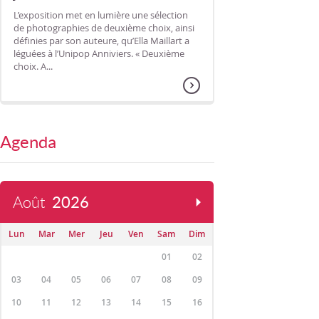
L’exposition met en lumière une sélection
de photographies de deuxième choix, ainsi
définies par son auteure, qu’Ella Maillart a
léguées à l’Unipop Anniviers. « Deuxième
choix. A...
Agenda
Août
2026
Lun
Mar
Mer
Jeu
Ven
Sam
Dim
01
02
03
04
05
06
07
08
09
10
11
12
13
14
15
16