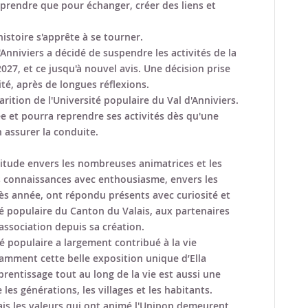
pprendre que pour échanger, créer des liens et
istoire s'apprête à se tourner.
'Anniviers a décidé de suspendre les activités de la
2027, et ce jusqu'à nouvel avis. Une décision prise
té, après de longues réflexions.
arition de l'Université populaire du Val d'Anniviers.
e et pourra reprendre ses activités dès qu'une
 assurer la conduite.
titude envers les nombreuses animatrices et les
 connaissances avec enthousiasme, envers les
rès année, ont répondu présents avec curiosité et
ité populaire du Canton du Valais, aux partenaires
association depuis sa création.
té populaire a largement contribué à la vie
otamment cette belle exposition unique d’Ella
prentissage tout au long de la vie est aussi une
les générations, les villages et les habitants.
mais les valeurs qui ont animé l'Unipop demeurent